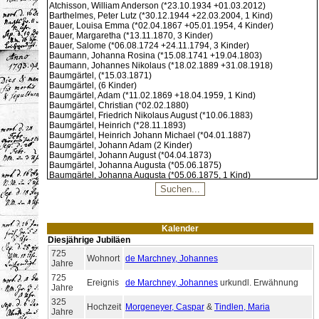
Atchisson, William Anderson (*23.10.1934 +01.03.2012)
30.07.1893
Geburt
Morgeneier, Georg Johann
Barthelmes, Peter Lutz (*30.12.1944 +22.03.2004, 1 Kind)
30.07.1908
Tod
Bautze, Rudolf Oskar Erich
Bauer, Louisa Emma (*02.04.1867 +05.01.1954, 4 Kinder)
Bauer, Margaretha (*13.11.1870, 3 Kinder)
31.07.1880
Tod
Öhlschläger, Anna Maria
Bauer, Salome (*06.08.1724 +24.11.1794, 3 Kinder)
01.08.1685
Geburt
Marcheneyer, Anna Sybilla
Baumann, Johanna Rosina (*15.08.1741 +19.04.1803)
01.08.1756
Geburt
Morgeneier, Johann Georg
Baumann, Johannes Nikolaus (*18.02.1889 +31.08.1918)
Baumgärtel, (*15.03.1871)
01.08.1888
Geburt
Morgeneier, Johann(a)
Baumgärtel, (6 Kinder)
01.08.1889
Geburt
Morgeneier, Emilie Barbara
Baumgärtel, Adam (*11.02.1869 +18.04.1959, 1 Kind)
Baumgärtel, Christian (*02.02.1880)
01.08.1889
Geburt
Morgeneier, Else Dorothee
Baumgärtel, Friedrich Nikolaus August (*10.06.1883)
01.08.1939
Tod
Morganeier, Emil Carl
Baumgärtel, Heinrich (*28.11.1893)
Baumgärtel, Heinrich Johann Michael (*04.01.1887)
01.08.2001
Tod
Rytina, Ludmilla Francesca
Baumgärtel, Johann Adam (2 Kinder)
02.08.1812
Geburt
Morgeneyer, Carl Friedrich
Baumgärtel, Johann August (*04.04.1873)
02.08.1891
Geburt
Preißler, Kurt
Baumgärtel, Johanna Augusta (*05.06.1875)
Baumgärtel, Johanna Augusta (*05.06.1875, 1 Kind)
02.08.1952
Hochzeit
Morgeneyer, Lothar
&
Vogel, Brigitta
Baumgärtel, Lisette Johanna Friderika (*07.06.1898 +1983)
02.08.1972
Tod
Morgeneier, Erna Margarete
Bauriedel, Henriette (1 Kind)
Bautze, Hildegard Margarete Fanny (*17.05.1909 +02.06.1976, 2
03.08.1779
Geburt
Morgeneyer, Johanna Christiana
Kinder)
Morgeneyer, Georg Simon
Bautze, Johanna Elfriede (*29.10.1912, 1 Kind)
03.08.1787
Hochzeit
Kalender
Johann
&
Baumann, Johanna Rosina
Bautze, Rudolf Oskar Erich (*19.02.1908 +30.07.1908)
Diesjährige Jubiläen
Bautze, Walli Herta Elisabeth (*06.01.1907 +22.11.1996, 1 Kind)
03.08.1822
Geburt
Morgeneier, Johann Wilhelm Rudolf
725
Becker, Caroline Rosine (2 Kinder)
Wohnort
de Marchney, Johannes
Morgeneier, Johann Georg
&
Saupert,
Jahre
03.08.1835
Hochzeit
Benker, Anna Elisabetha (+11.07.1836, 6 Kinder)
Johanna Christiana
Benker, Anna Katharina (*20.01.1865 +18.09.1921, 7 Kinder)
725
Ereignis
de Marchney, Johannes
urkundl. Erwähnung
Morgeneier, Johann Jakob
&
Rennert,
Benker, Anna Margarete Elisabeth (*11.04.1826 +10.05.1828)
Jahre
03.08.1918
Hochzeit
Margaretha
Benker, Elisabetha Katharina (*18.04.1823)
325
Benker, Johann Christoph (*16.10.1819)
Hochzeit
Morgeneyer, Caspar
&
Tindlen, Maria
Morgeneyer, Ernst Alfred
&
Zenker,
Jahre
03.08.1935
Hochzeit
Bieler, Clara Frieda (*07.06.1872 +05.01.1938, 2 Kinder)
Margarete Dorothea