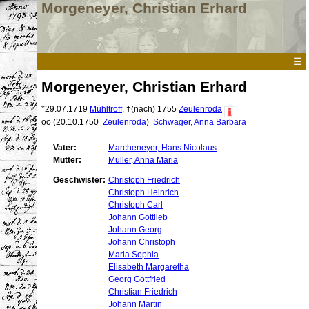
Morgeneyer, Christian Erhard
☰
Morgeneyer, Christian Erhard
*
29.07.1719
Mühltroff
,
†(nach) 1755
Zeulenroda
oo
(
20.10.1750
Zeulenroda
)
Schwäger, Anna Barbara
Vater:
Marcheneyer, Hans Nicolaus
Mutter:
Müller, Anna Maria
Geschwister:
Christoph Friedrich
Christoph Heinrich
Christoph Carl
Johann Gottlieb
Johann Georg
Johann Christoph
Maria Sophia
Elisabeth Margaretha
Georg Gottfried
Christian Friedrich
Johann Martin