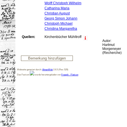
Wolff Christoph Wilhelm
Catharina Maria
Christian August
Georg Simon Johann
Christoph Michael
Christina Margaretha
Quellen:
Kirchenbücher Mühltroff
Autor:
Hartmut
Morgeneyer
(Recherche)
Webseite generiert durch:
AhnenWeb
2.6.5 (Rev. 529)
Das Favicon
wurde heruntergeladen von
Freepik - Flaticon