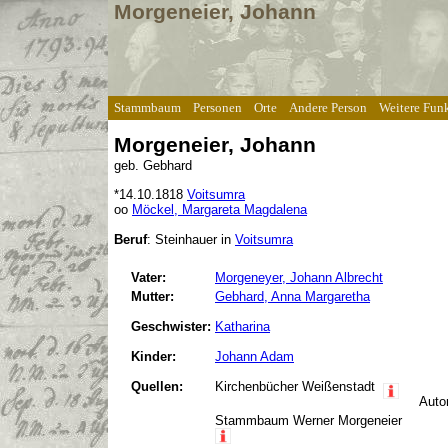
Morgeneier, Johann
Stammbaum
Personen
Orte
Andere Person
Weitere Fun
Morgeneier, Johann
geb. Gebhard
*
14.10.1818
Voitsumra
oo
Möckel, Margareta Magdalena
Beruf
: Steinhauer
in
Voitsumra
Vater:
Morgeneyer, Johann Albrecht
Mutter:
Gebhard, Anna Margaretha
Geschwister:
Katharina
Kinder:
Johann Adam
Quellen:
Kirchenbücher Weißenstadt
Auto
Stammbaum Werner Morgeneier