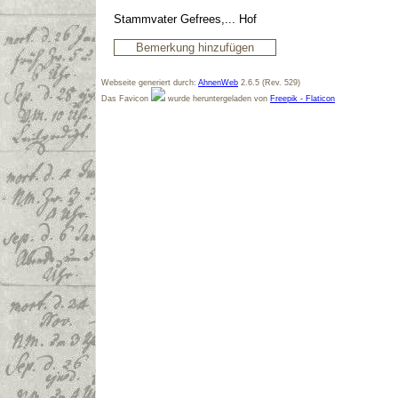
Stammvater Gefrees,... Hof
Webseite generiert durch:
AhnenWeb
2.6.5 (Rev. 529)
Das Favicon
wurde heruntergeladen von
Freepik - Flaticon