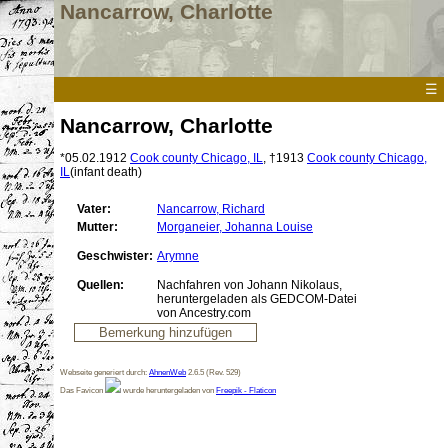
Nancarrow, Charlotte
☰
Nancarrow, Charlotte
*
05.02.1912
Cook county Chicago, IL
,
†1913
Cook county Chicago,
IL
(infant death)
Vater:
Nancarrow, Richard
Mutter:
Morganeier, Johanna Louise
Geschwister:
Arymne
Quellen:
Nachfahren von Johann Nikolaus,
heruntergeladen als GEDCOM-Datei
von Ancestry.com
Webseite generiert durch:
AhnenWeb
2.6.5 (Rev. 529)
Das Favicon
wurde heruntergeladen von
Freepik - Flaticon