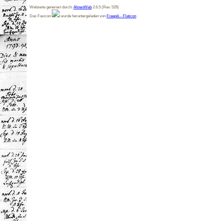
Webseite generiert durch:
AhnenWeb
2.6.5 (Rev. 529)
Das Favicon
wurde heruntergeladen von
Freepik - Flaticon