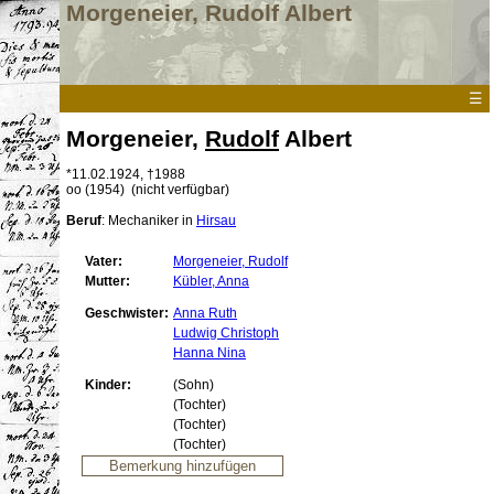
Morgeneier, Rudolf Albert
☰
Morgeneier,
Rudolf
Albert
*
11.02.1924
,
†1988
oo
(
1954
)
(nicht verfügbar)
Beruf
: Mechaniker
in
Hirsau
Vater:
Morgeneier, Rudolf
Mutter:
Kübler, Anna
Geschwister:
Anna Ruth
Ludwig Christoph
Hanna
Nina
Kinder:
(Sohn)
(Tochter)
(Tochter)
(Tochter)