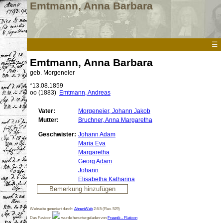
Emtmann, Anna Barbara
☰
Emtmann, Anna Barbara
geb. Morgeneier
*
13.08.1859
oo
(
1883
)
Emtmann, Andreas
Vater:
Morgeneier,
Johann
Jakob
Mutter:
Bruchner, Anna Margaretha
Geschwister:
Johann Adam
Maria Eva
Margaretha
Georg Adam
Johann
Elisabetha Katharina
Webseite generiert durch:
AhnenWeb
2.6.5 (Rev. 529)
Das Favicon
wurde heruntergeladen von
Freepik - Flaticon