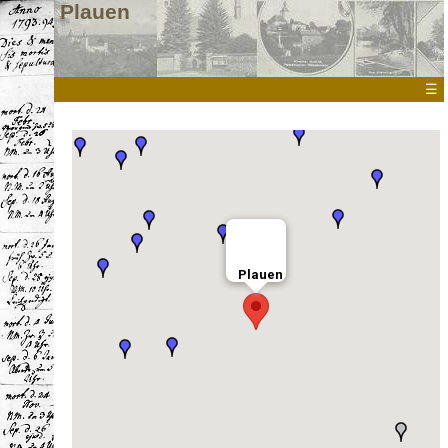
Plauen
☰
Plauen