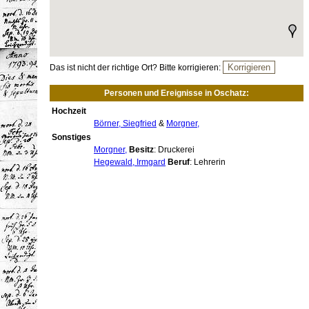
Das ist nicht der richtige Ort? Bitte korrigieren:
Personen und Ereignisse in Oschatz:
Hochzeit
Börner, Siegfried
&
Morgner,
Sonstiges
Morgner,
Besitz
: Druckerei
Hegewald, Irmgard
Beruf
: Lehrerin