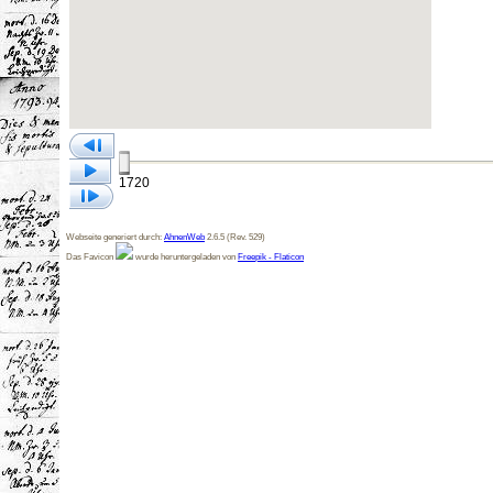
1720
Webseite generiert durch:
AhnenWeb
2.6.5 (Rev. 529)
Das Favicon
wurde heruntergeladen von
Freepik - Flaticon