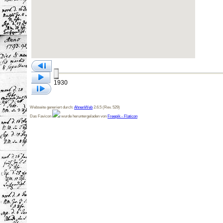
1930
Webseite generiert durch:
AhnenWeb
2.6.5 (Rev. 529)
Das Favicon
wurde heruntergeladen von
Freepik - Flaticon