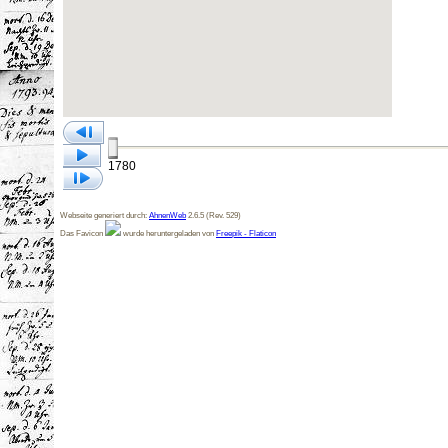
1780
Webseite generiert durch:
AhnenWeb
2.6.5 (Rev. 529)
Das Favicon
wurde heruntergeladen von
Freepik - Flaticon