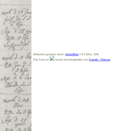
Webseite generiert durch:
AhnenWeb
2.6.5 (Rev. 529)
Das Favicon
wurde heruntergeladen von
Freepik - Flaticon