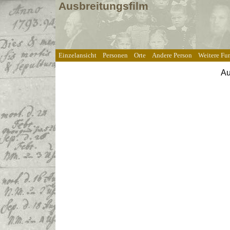
Ausbreitungsfilm
Einzelansicht
Personen
Orte
Andere Person
Weitere Fu
Au