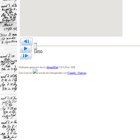
1850
Webseite generiert durch:
AhnenWeb
2.6.5 (Rev. 529)
Das Favicon
wurde heruntergeladen von
Freepik - Flaticon