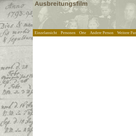
Ausbreitungsfilm
Einzelansicht
Personen
Orte
Andere Person
Weitere Fu