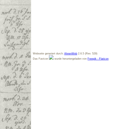
Webseite generiert durch:
AhnenWeb
2.6.5 (Rev. 529)
Das Favicon
wurde heruntergeladen von
Freepik - Flaticon