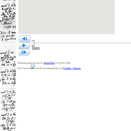
1860
Webseite generiert durch:
AhnenWeb
2.6.5 (Rev. 529)
Das Favicon
wurde heruntergeladen von
Freepik - Flaticon