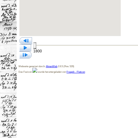
1800
Webseite generiert durch:
AhnenWeb
2.6.5 (Rev. 529)
Das Favicon
wurde heruntergeladen von
Freepik - Flaticon