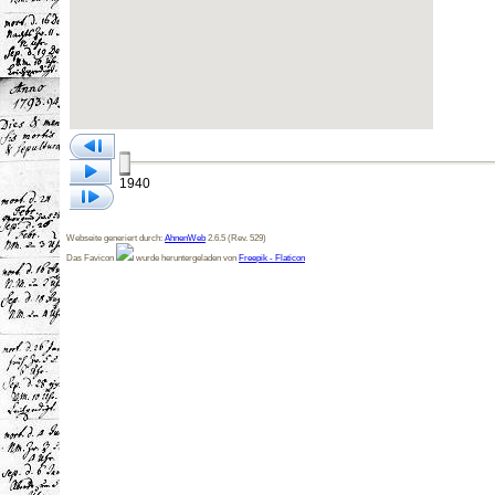
1940
Webseite generiert durch:
AhnenWeb
2.6.5 (Rev. 529)
Das Favicon
wurde heruntergeladen von
Freepik - Flaticon