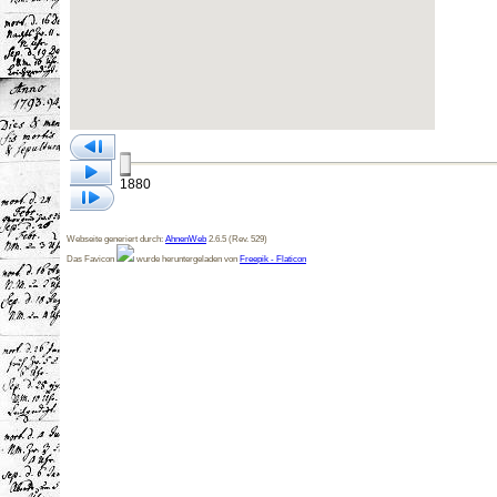
1880
Webseite generiert durch:
AhnenWeb
2.6.5 (Rev. 529)
Das Favicon
wurde heruntergeladen von
Freepik - Flaticon