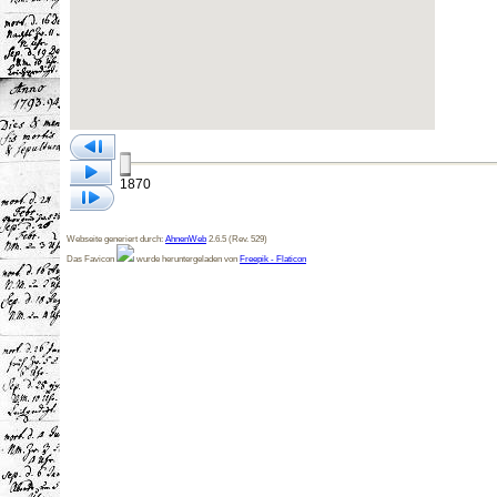
1870
Webseite generiert durch:
AhnenWeb
2.6.5 (Rev. 529)
Das Favicon
wurde heruntergeladen von
Freepik - Flaticon