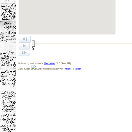
0
Webseite generiert durch:
AhnenWeb
2.6.5 (Rev. 529)
Das Favicon
wurde heruntergeladen von
Freepik - Flaticon