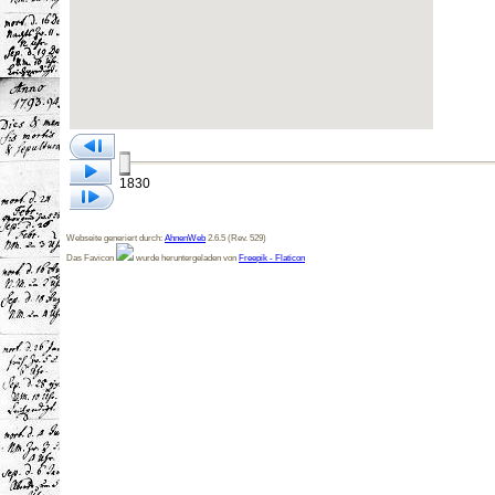
1830
Webseite generiert durch:
AhnenWeb
2.6.5 (Rev. 529)
Das Favicon
wurde heruntergeladen von
Freepik - Flaticon