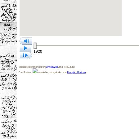
1920
Webseite generiert durch:
AhnenWeb
2.6.5 (Rev. 529)
Das Favicon
wurde heruntergeladen von
Freepik - Flaticon