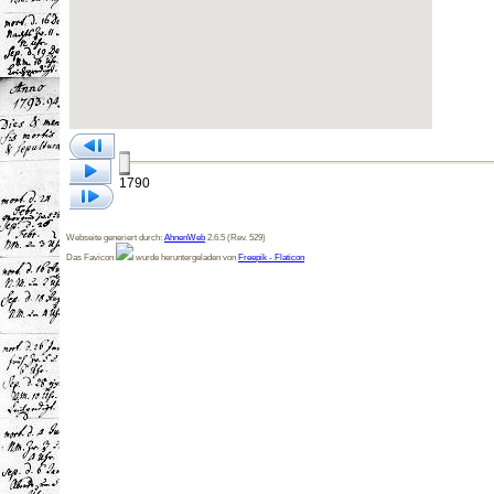
1790
Webseite generiert durch:
AhnenWeb
2.6.5 (Rev. 529)
Das Favicon
wurde heruntergeladen von
Freepik - Flaticon