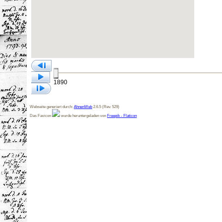
1890
Webseite generiert durch:
AhnenWeb
2.6.5 (Rev. 529)
Das Favicon
wurde heruntergeladen von
Freepik - Flaticon