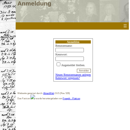
Anmeldung
☰
Anmelden
Benutzername:
Kennwort:
Angemeldet bleiben.
Neuen Benutzernamen anlegen
Kennwort vergessen?
Webseite generiert durch:
AhnenWeb
2.6.5 (Rev. 529)
Das Favicon
wurde heruntergeladen von
Freepik - Flaticon