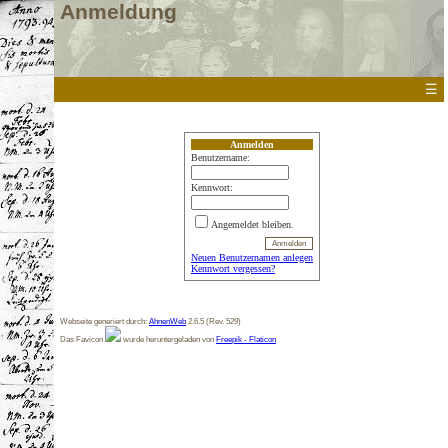
Anmeldung
☰
Anmelden
Benutzername:
Kennwort:
Angemeldet bleiben.
Neuen Benutzernamen anlegen
Kennwort vergessen?
Webseite generiert durch:
AhnenWeb
2.6.5 (Rev. 529)
Das Favicon
wurde heruntergeladen von
Freepik - Flaticon