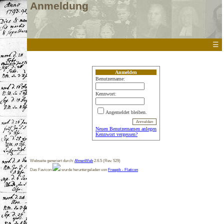
Anmeldung
☰
Anmelden
Benutzername:
Kennwort:
Angemeldet bleiben.
Neuen Benutzernamen anlegen
Kennwort vergessen?
Webseite generiert durch:
AhnenWeb
2.6.5 (Rev. 529)
Das Favicon
wurde heruntergeladen von
Freepik - Flaticon