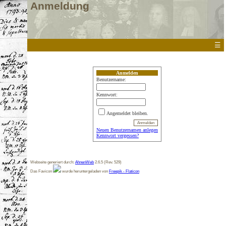
Anmeldung
☰
Anmelden
Benutzername:
Kennwort:
Angemeldet bleiben.
Neuen Benutzernamen anlegen
Kennwort vergessen?
Webseite generiert durch:
AhnenWeb
2.6.5 (Rev. 529)
Das Favicon
wurde heruntergeladen von
Freepik - Flaticon