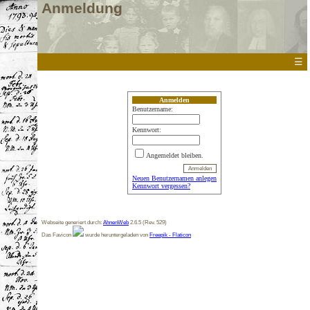
Anmeldung
☰
Anmelden
Benutzername:
Kennwort:
Angemeldet bleiben.
Neuen Benutzernamen anlegen
Kennwort vergessen?
Webseite generiert durch:
AhnenWeb
2.6.5 (Rev. 529)
Das Favicon
wurde heruntergeladen von
Freepik - Flaticon