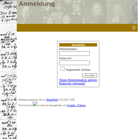
Anmeldung
☰
Anmelden
Benutzername:
Kennwort:
Angemeldet bleiben.
Neuen Benutzernamen anlegen
Kennwort vergessen?
Webseite generiert durch:
AhnenWeb
2.6.5 (Rev. 529)
Das Favicon
wurde heruntergeladen von
Freepik - Flaticon