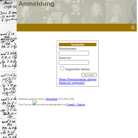
Anmeldung
☰
Anmelden
Benutzername:
Kennwort:
Angemeldet bleiben.
Neuen Benutzernamen anlegen
Kennwort vergessen?
Webseite generiert durch:
AhnenWeb
2.6.5 (Rev. 529)
Das Favicon
wurde heruntergeladen von
Freepik - Flaticon