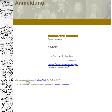
Anmeldung
☰
Anmelden
Benutzername:
Kennwort:
Angemeldet bleiben.
Neuen Benutzernamen anlegen
Kennwort vergessen?
Webseite generiert durch:
AhnenWeb
2.6.5 (Rev. 529)
Das Favicon
wurde heruntergeladen von
Freepik - Flaticon