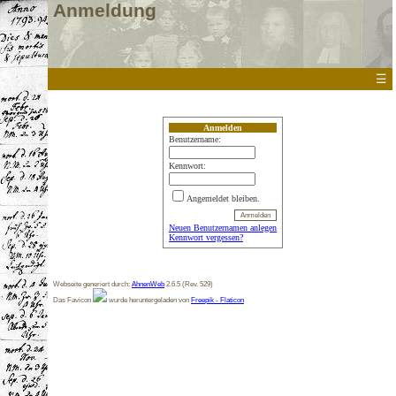
Anmeldung
☰
Anmelden
Benutzername:
Kennwort:
Angemeldet bleiben.
Neuen Benutzernamen anlegen
Kennwort vergessen?
Webseite generiert durch:
AhnenWeb
2.6.5 (Rev. 529)
Das Favicon
wurde heruntergeladen von
Freepik - Flaticon