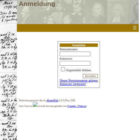
Anmeldung
☰
Anmelden
Benutzername:
Kennwort:
Angemeldet bleiben.
Neuen Benutzernamen anlegen
Kennwort vergessen?
Webseite generiert durch:
AhnenWeb
2.6.5 (Rev. 529)
Das Favicon
wurde heruntergeladen von
Freepik - Flaticon