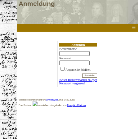
Anmeldung
☰
Anmelden
Benutzername:
Kennwort:
Angemeldet bleiben.
Neuen Benutzernamen anlegen
Kennwort vergessen?
Webseite generiert durch:
AhnenWeb
2.6.5 (Rev. 529)
Das Favicon
wurde heruntergeladen von
Freepik - Flaticon