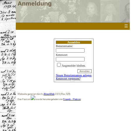
Anmeldung
☰
Anmelden
Benutzername:
Kennwort:
Angemeldet bleiben.
Neuen Benutzernamen anlegen
Kennwort vergessen?
Webseite generiert durch:
AhnenWeb
2.6.5 (Rev. 529)
Das Favicon
wurde heruntergeladen von
Freepik - Flaticon