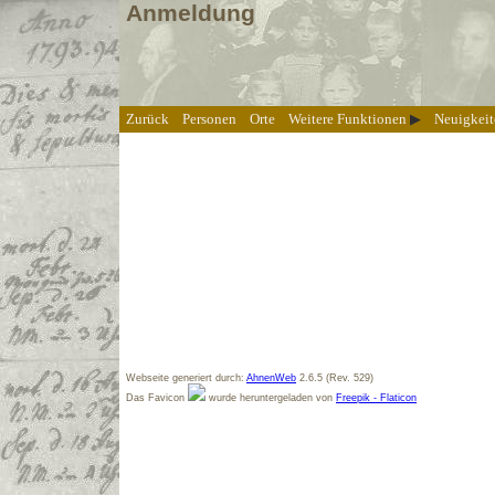
Anmeldung
Zurück
Personen
Orte
Weitere Funktionen
Neuigkeit
Webseite generiert durch:
AhnenWeb
2.6.5 (Rev. 529)
Das Favicon
wurde heruntergeladen von
Freepik - Flaticon